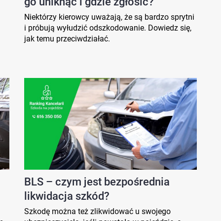
go uniknąć i gdzie zgłosić?
Niektórzy kierowcy uważają, że są bardzo sprytni
i próbują wyłudzić odszkodowanie. Dowiedz się,
jak temu przeciwdziałać.
BLS – czym jest bezpośrednia
likwidacja szkód?
a
Szkodę można też zlikwidować u swojego