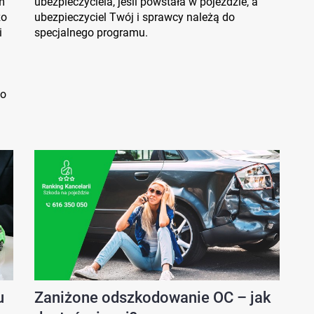
m
ubezpieczyciela, jeśli powstała w pojeździe, a
zo
ubezpieczyciel Twój i sprawcy należą do
i
specjalnego programu.
 o
u
Zaniżone odszkodowanie OC – jak