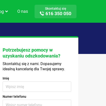
Skontaktuj się
O nas
log
616 350 050
Potrzebujesz pomocy w
uzyskaniu odszkodowania?
Skontaktuj się z nami. Dopasujemy
idealną kancelarię dla Twojej sprawy.
Imię
Numer telefonu