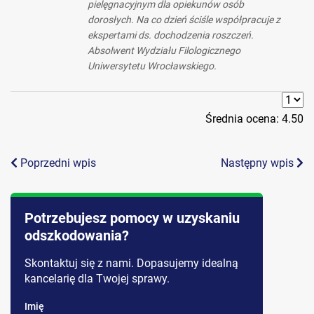
pielęgnacyjnym dla opiekunów osób
dorosłych. Na co dzień ściśle współpracuje z
ekspertami ds. dochodzenia roszczeń.
Absolwent Wydziału Filologicznego
Uniwersytetu Wrocławskiego.
Średnia ocena:
4.50
Poprzedni wpis
Następny wpis
Potrzebujesz pomocy w uzyskaniu
odszkodowania?
Skontaktuj się z nami. Dopasujemy idealną
kancelarię dla Twojej sprawy.
Imię