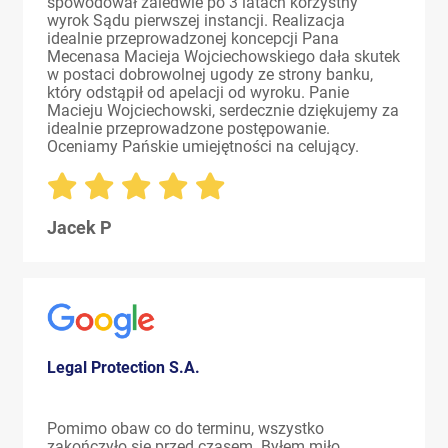
spowodował zaledwie po 3 latach korzystny
wyrok Sądu pierwszej instancji. Realizacja
idealnie przeprowadzonej koncepcji Pana
Mecenasa Macieja Wojciechowskiego dała skutek
w postaci dobrowolnej ugody ze strony banku,
który odstąpił od apelacji od wyroku. Panie
Macieju Wojciechowski, serdecznie dziękujemy za
idealnie przeprowadzone postępowanie.
Oceniamy Pańskie umiejętności na celujący.
Jacek P
Legal Protection S.A.
Pomimo obaw co do terminu, wszystko
zakończyło się przed czasem. Byłem miło