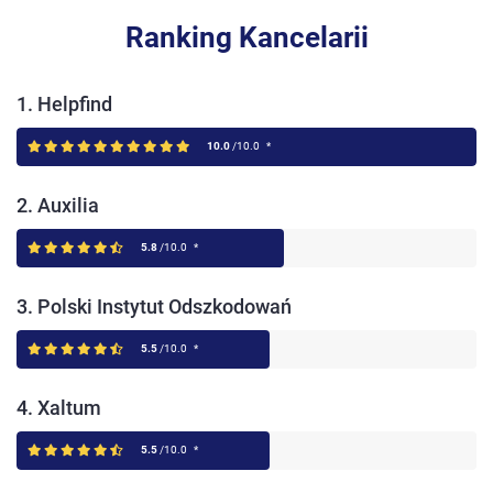
Ranking Kancelarii
1. Helpfind
10.0
/10.0
*
2. Auxilia
5.8
/10.0
*
3. Polski Instytut Odszkodowań
5.5
/10.0
*
4. Xaltum
5.5
/10.0
*