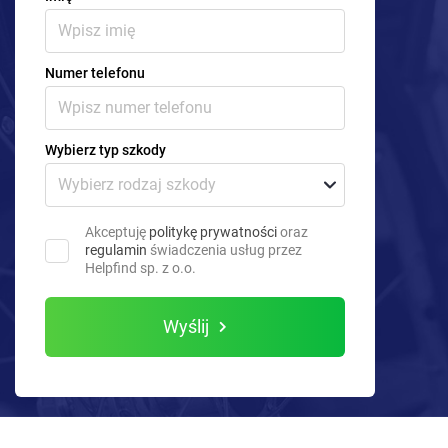
Numer telefonu
Wybierz typ szkody
Akceptuję
politykę prywatności
oraz
regulamin
świadczenia usług przez
Helpfind sp. z o.o.
Wyślij