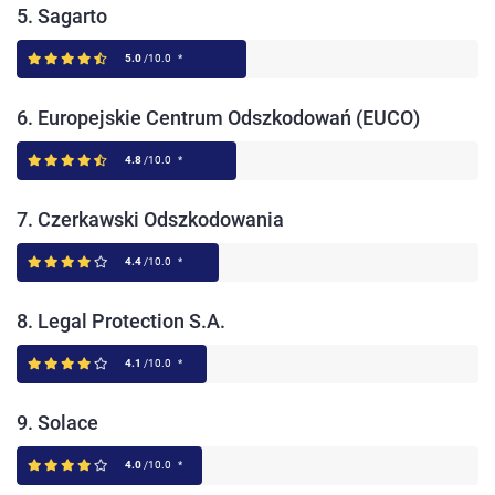
5. Sagarto
5.0
/10.0
*
6. Europejskie Centrum Odszkodowań (EUCO)
4.8
/10.0
*
7. Czerkawski Odszkodowania
4.4
/10.0
*
8. Legal Protection S.A.
4.1
/10.0
*
9. Solace
4.0
/10.0
*