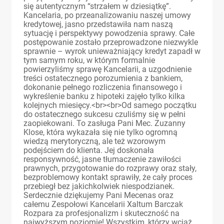
się autentycznym “strzałem w dziesiątkę”.
Kancelaria, po przeanalizowaniu naszej umowy
kredytowej, jasno przedstawiła nam naszą
sytuację i perspektywy powodzenia sprawy. Całe
postępowanie zostało przeprowadzone niezwykle
sprawnie – wyrok unieważniający kredyt zapadł w
tym samym roku, w którym formalnie
powierzyliśmy sprawę Kancelarii, a uzgodnienie
treści ostatecznego porozumienia z bankiem,
dokonanie pełnego rozliczenia finansowego i
wykreślenie banku z hipoteki zajęło tylko kilka
kolejnych miesięcy.<br><br>Od samego początku
do ostatecznego sukcesu czuliśmy się w pełni
zaopiekowani. To zasługa Pani Mec. Zuzanny
Klose, która wykazała się nie tylko ogromną
wiedzą merytoryczną, ale też wzorowym
podejściem do klienta. Jej doskonała
responsywność, jasne tłumaczenie zawiłości
prawnych, przygotowanie do rozprawy oraz stały,
bezproblemowy kontakt sprawiły, że cały proces
przebiegł bez jakichkolwiek niespodzianek.
Serdecznie dziękujemy Pani Mecenas oraz
całemu Zespołowi Kancelarii Xaltum Barczak
Rozpara za profesjonalizm i skuteczność na
najwyższym poziomie! Wszystkim, którzy wciąż