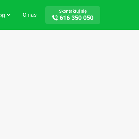
Skontaktuj się
O nas
log
616 350 050