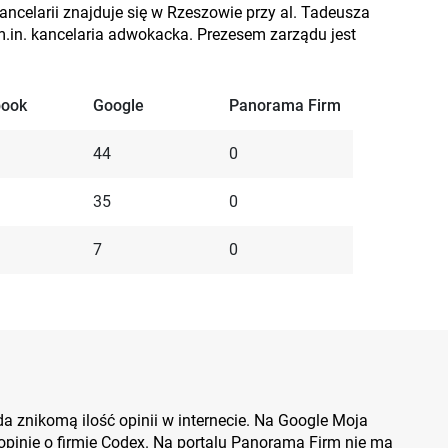
ancelarii znajduje się w Rzeszowie przy al. Tadeusza
 m.in. kancelaria adwokacka. Prezesem zarządu jest
book
Google
Panorama Firm
44
0
35
0
7
0
a znikomą ilość opinii w internecie. Na Google Moja
pinie o firmie Codex. Na portalu Panorama Firm nie ma