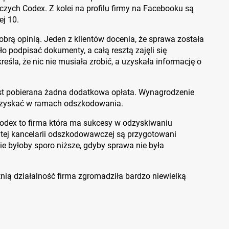
czych Codex. Z kolei na profilu firmy na Facebooku są
ej 10.
dobrą opinią. Jeden z klientów docenia, że sprawa została
o podpisać dokumenty, a całą resztą zajęli się
la, że nic nie musiała zrobić, a uzyskała informację o
st pobierana żadna dodatkowa opłata. Wynagrodzenie
ię uzyskać w ramach odszkodowania.
 Codex to firma która ma sukcesy w odzyskiwaniu
 tej kancelarii odszkodowawczej są przygotowani
ie byłoby sporo niższe, gdyby sprawa nie była
etnią działalność firma zgromadziła bardzo niewielką