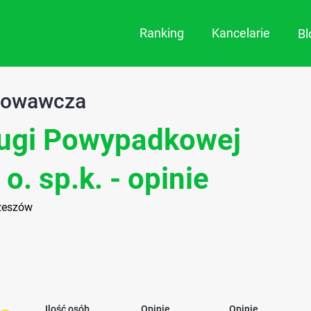
Ranking
Kancelarie
B
dowawcza
ugi Powypadkowej
o. sp.k. - opinie
Rzeszów
Ilość osób
Opinie
Opinie