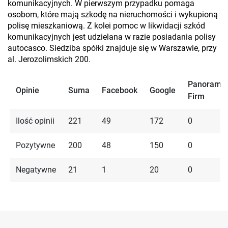
komunikacyjnych. W pierwszym przypadku pomaga
osobom, które mają szkodę na nieruchomości i wykupioną
polisę mieszkaniową. Z kolei pomoc w likwidacji szkód
komunikacyjnych jest udzielana w razie posiadania polisy
autocasco. Siedziba spółki znajduje się w Warszawie, przy
al. Jerozolimskich 200.
Panorama
Opinie
Suma
Facebook
Google
Firm
Ilość opinii
221
49
172
0
Pozytywne
200
48
150
0
Negatywne
21
1
20
0