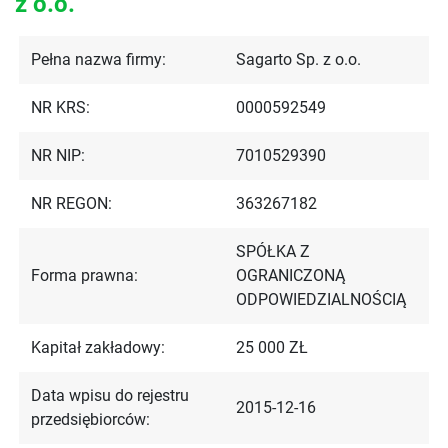
z o.o.
Pełna nazwa firmy:
Sagarto Sp. z o.o.
NR KRS:
0000592549
NR NIP:
7010529390
NR REGON:
363267182
SPÓŁKA Z
Forma prawna:
OGRANICZONĄ
ODPOWIEDZIALNOŚCIĄ
Kapitał zakładowy:
25 000 ZŁ
Data wpisu do rejestru
2015-12-16
przedsiębiorców: