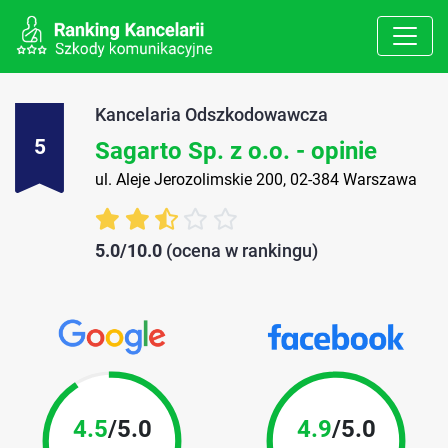
Kancelaria Odszkodowawcza
5
Sagarto Sp. z o.o. - opinie
ul. Aleje Jerozolimskie 200, 02-384 Warszawa
5.0/10.0
(ocena w rankingu)
4.5
/5.0
4.9
/5.0