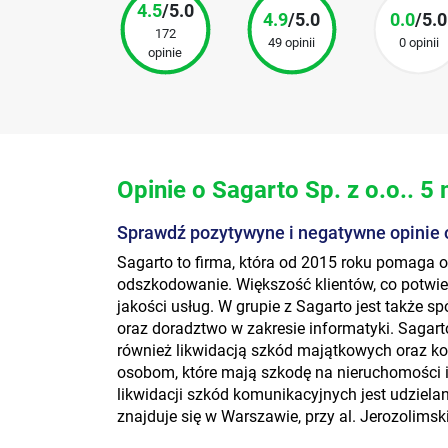
4.5
/5.0
4.9
/5.0
0.0
/5.0
172
49 opinii
0 opinii
opinie
Opinie o Sagarto Sp. z o.o.. 5
Sprawdź pozytywyne i negatywne opinie o
Sagarto to firma, która od 2015 roku pomag
odszkodowanie. Większość klientów, co potwier
jakości usług. W grupie z Sagarto jest także s
oraz doradztwo w zakresie informatyki. Sagarto,
również likwidacją szkód majątkowych oraz 
osobom, które mają szkodę na nieruchomości 
likwidacji szkód komunikacyjnych jest udzielan
znajduje się w Warszawie, przy al. Jerozolimsk