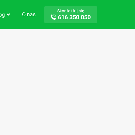
Skontaktuj się
O nas
log
616 350 050