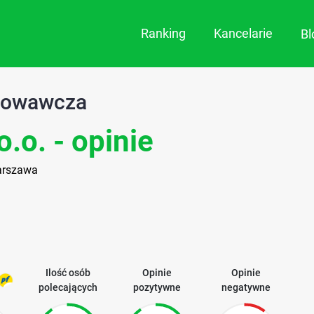
Ranking
Kancelarie
B
dowawcza
o.o. - opinie
Warszawa
Ilość osób
Opinie
Opinie
polecających
pozytywne
negatywne