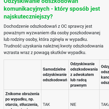
Odzyskiwanie odszkodowań
komunikacyjnych - który sposób jest
najskuteczniejszy?
Dochodzenie odszkodowań z OC sprawcy jest
poważnym wyzwaniem dla osoby poszkodowanej
lub rodziny osoby, która zginęła w wypadku.
Trudność uzyskania należnej kwoty odszkodowania
wzrasta wraz z powagą skutków wypadku.
Odzyskiwanie
Odz
Samodzielne
odszkodowania
ods
odzyskiwanie
z adwokatem
kanc
odszkodowań
lub radcą
ods
prawnym
Znikome obrażenia
po wypadku, np.
otarcia, stłuczenia,
TAK
NIE
TAK