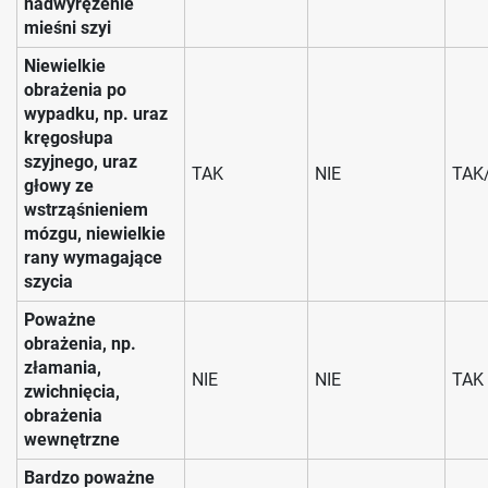
nadwyrężenie
mieśni szyi
Niewielkie
obrażenia po
wypadku, np. uraz
kręgosłupa
szyjnego, uraz
TAK
NIE
TAK
głowy ze
wstrząśnieniem
mózgu, niewielkie
rany wymagające
szycia
Poważne
obrażenia, np.
złamania,
NIE
NIE
TAK
zwichnięcia,
obrażenia
wewnętrzne
Bardzo poważne