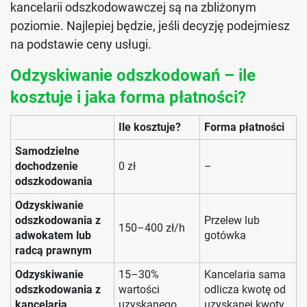
kancelarii odszkodowawczej są na zbliżonym
poziomie. Najlepiej będzie, jeśli decyzję podejmiesz
na podstawie ceny usługi.
Odzyskiwanie odszkodowań – ile
kosztuje i jaka forma płatności?
Ile kosztuje?
Forma płatności
Samodzielne
dochodzenie
0 zł
–
odszkodowania
Odzyskiwanie
odszkodowania z
Przelew lub
150–400 zł/h
adwokatem lub
gotówka
radcą prawnym
Odzyskiwanie
15–30%
Kancelaria sama
odszkodowania z
wartości
odlicza kwotę od
kancelarią
uzyskanego
uzyskanej kwoty