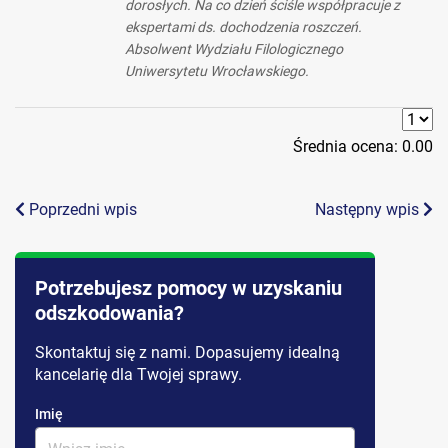
dorosłych. Na co dzień ściśle współpracuje z
ekspertami ds. dochodzenia roszczeń.
Absolwent Wydziału Filologicznego
Uniwersytetu Wrocławskiego.
Średnia ocena:
0.00
Poprzedni wpis
Następny wpis
Potrzebujesz pomocy w uzyskaniu
odszkodowania?
Skontaktuj się z nami. Dopasujemy idealną
kancelarię dla Twojej sprawy.
Imię