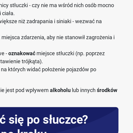
icy stłuczki - czy nie ma wśród nich osób mocno
 ciała.
większe niż zadrapania i siniaki - wezwać na
 miejsca zdarzenia, aby nie stanowił zagrożenia i
we -
oznakować
miejsce stłuczki (np. poprzez
awienie trójkąta).
, na których widać położenie pojazdów po
 nie jest pod wpływem
alkoholu
lub innych
środków