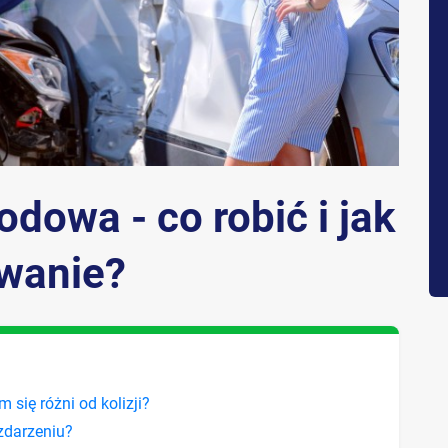
dowa - co robić i jak
wanie?
 się różni od kolizji?
zdarzeniu?