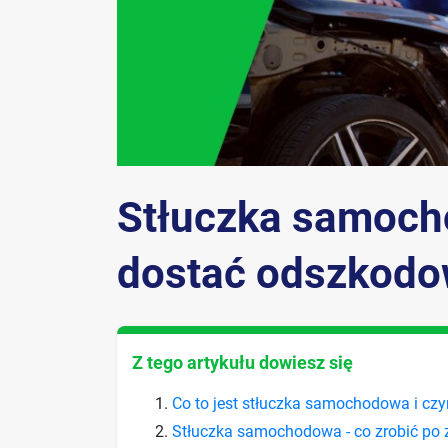
Stłuczka samocho
dostać odszkodo
Z tego artykułu dowiesz się
Co to jest stłuczka samochodowa i czym
Stłuczka samochodowa - co zrobić po 