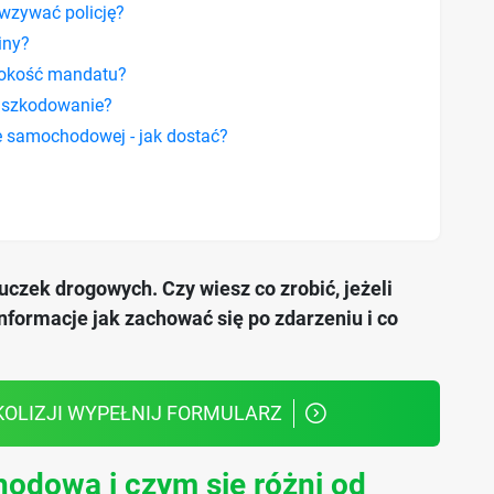
wzywać policję?
iny?
sokość mandatu?
dszkodowanie?
 samochodowej - jak dostać?
uczek drogowych. Czy wiesz co zrobić, jeżeli
informacje jak zachować się po zdarzeniu i co
OLIZJI WYPEŁNIJ FORMULARZ
hodowa i czym się różni od