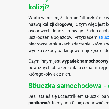
kolizji?
Warto wiedzieć, że termin “stłuczka” nie
nazwą
kolizji drogowej
. Czym więc jest k
osobowych. Inaczej mówiąc - żadna osoba 
uszkodzenia pojazdów. Przykładem
stłu
niegroźne w skutkach zdarzenie, które 
wyniku szkody parkingowej najczęściej d
Czym innym jest
wypadek samochodowy
poważnych obrażeń ciała u co najmniej je
któregokolwiek z nich.
Stłuczka samochodowa - c
Jeśli stałeś się uczestnikiem stłuczki, 
panikować
. Kiedy uda Ci się opanować e