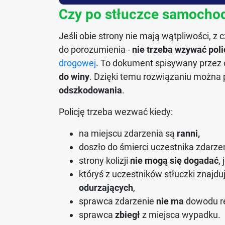
Czy po stłuczce samochod
Jeśli obie strony nie mają wątpliwości, z c
do porozumienia -
nie trzeba wzywać polic
drogowej
. To dokument spisywany przez o
do winy
. Dzięki temu rozwiązaniu można p
odszkodowania
.
Policję trzeba wezwać kiedy:
na miejscu zdarzenia są
ranni,
doszło do śmierci uczestnika zdarzen
strony kolizji
nie mogą się dogadać
,
któryś z uczestników stłuczki znaj
odurzających
,
sprawca zdarzenie
nie ma
dowodu re
sprawca
zbiegł
z miejsca wypadku.