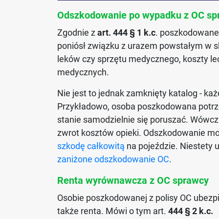
Odszkodowanie po wypadku z OC sp
Zgodnie z
art. 444 § 1 k.c
. poszkodowanem
poniósł związku z urazem powstałym w s
leków czy sprzętu medycznego, koszty lec
medycznych.
Nie jest to jednak zamknięty katalog - 
Przykładowo, osoba poszkodowana potrze
stanie samodzielnie się poruszać. Wówc
zwrot kosztów opieki. Odszkodowanie mo
szkodę całkowitą
na pojeździe. Niestety 
zaniżone odszkodowanie OC
.
Renta wyrównawcza z OC sprawcy
Osobie poszkodowanej z polisy OC ubezp
także renta. Mówi o tym art.
444 § 2 k.c.