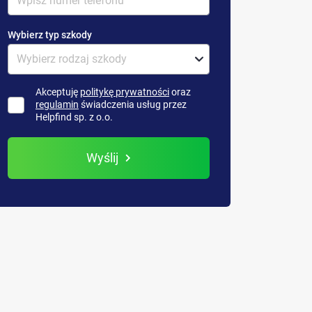
Wybierz typ szkody
Akceptuję
politykę prywatności
oraz
regulamin
świadczenia usług przez
Helpfind sp. z o.o.
Wyślij