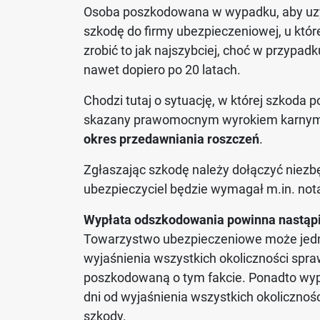
Osoba poszkodowana w wypadku, aby uzy
szkodę do firmy ubezpieczeniowej, u któr
zrobić to jak najszybciej, choć w przypad
nawet dopiero po 20 latach.
Chodzi tutaj o sytuację, w której szkoda
skazany prawomocnym wyrokiem karnym.
okres przedawniania roszczeń
.
Zgłaszając szkodę należy dołączyć niez
ubezpieczyciel będzie wymagał m.in. notat
Wypłata odszkodowania powinna nastąpić
Towarzystwo ubezpieczeniowe może jedna
wyjaśnienia wszystkich okoliczności sp
poszkodowaną o tym fakcie. Ponadto wyp
dni od wyjaśnienia wszystkich okoliczności
szkody.