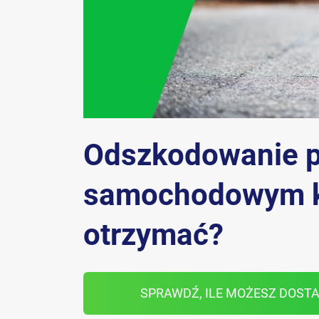
Odszkodowanie 
samochodowym kw
otrzymać?
SPRAWDŹ, ILE MOŻESZ DOST