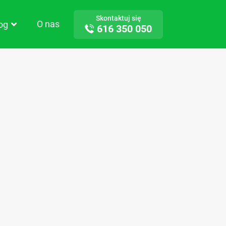
Skontaktuj się
O nas
log
616 350 050