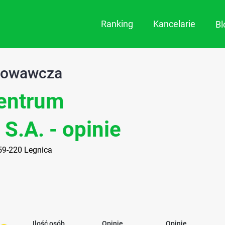
Ranking
Kancelarie
B
dowawcza
Centrum
.A. - opinie
 59-220 Legnica
Ilość osób
Opinie
Opinie