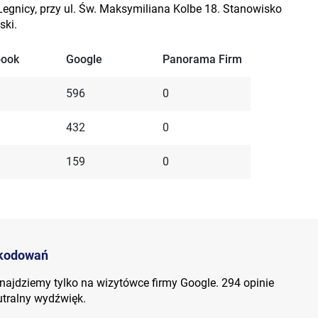
Legnicy, przy ul. Św. Maksymiliana Kolbe 18. Stanowisko
ski.
book
Google
Panorama Firm
596
0
432
0
159
0
zkodowań
ajdziemy tylko na wizytówce firmy Google. 294 opinie
utralny wydźwięk.