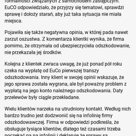
formalności związanych z samochodem zastępczym.
EuCO odpowiedziało, że przyjrzy się tematowi, sprawdzi
sprawę i dołoży starań, aby już taka sytuacja nie miała
miejsca.
Pojawiła się także negatywna opinia, w której pada nawet
zarzut oszustwa. Z komentarza klientki wynika, że firma
pomimo, że otrzymała od ubezpieczyciela odszkodowanie,
nie przekazała jej środków.
Kolejna z klientek zwraca uwagę, że już ponad pół roku
czeka na wypłatę od EuCo pierwszej transzy
odszkodowania. Inny klient w swojej opinii wskazuje, że
jego sprawa została wygrana, ale był poważny problem z
wypłatą na jego konto należnego odszkodowania. Daty
przelewów były ciągle przekładane.
Wielu klientów narzeka na utrudniony kontakt. Według nich
bardzo trudno jest dodzwonić się na infolinię firmy
odszkodowawczej. Firma w odpowiedzi podkreśla, że
obsługuje tysiące klientów, dlatego też czasami trzeba
poczekać na na infolinii i deklaruje że sprawy są