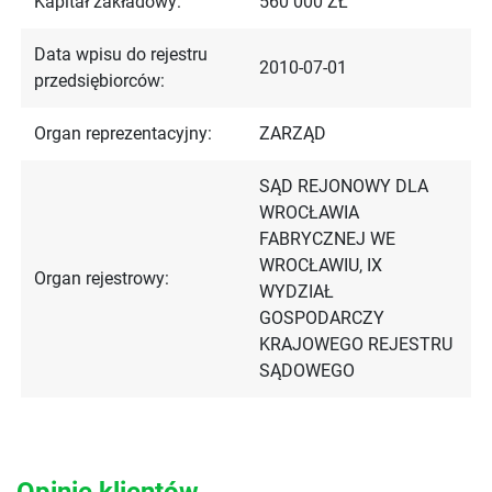
Kapitał zakładowy:
560 000 ZŁ
Data wpisu do rejestru
2010-07-01
przedsiębiorców:
Organ reprezentacyjny:
ZARZĄD
SĄD REJONOWY DLA
WROCŁAWIA
FABRYCZNEJ WE
WROCŁAWIU, IX
Organ rejestrowy:
WYDZIAŁ
GOSPODARCZY
KRAJOWEGO REJESTRU
SĄDOWEGO
Opinie klientów