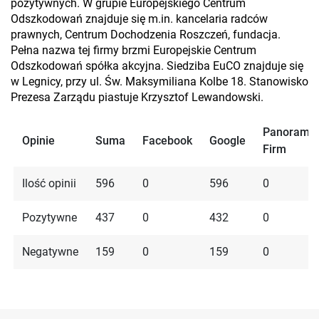
pozytywnych. W grupie Europejskiego Centrum
Odszkodowań znajduje się m.in. kancelaria radców
prawnych, Centrum Dochodzenia Roszczeń, fundacja.
Pełna nazwa tej firmy brzmi Europejskie Centrum
Odszkodowań spółka akcyjna. Siedziba EuCO znajduje się
w Legnicy, przy ul. Św. Maksymiliana Kolbe 18. Stanowisko
Prezesa Zarządu piastuje Krzysztof Lewandowski.
Panorama
Opinie
Suma
Facebook
Google
Firm
Ilość opinii
596
0
596
0
Pozytywne
437
0
432
0
Negatywne
159
0
159
0