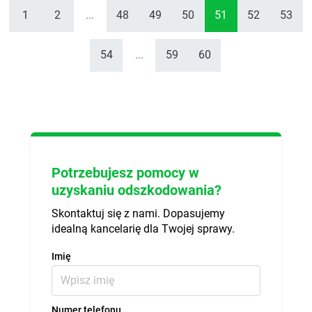
1
2
...
48
49
50
51
52
53
54
...
59
60
Potrzebujesz pomocy w
uzyskaniu odszkodowania?
Skontaktuj się z nami. Dopasujemy
idealną kancelarię dla Twojej sprawy.
Imię
Numer telefonu