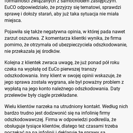
formalności związanych z samochodem zastępczym.
EuCO odpowiedziało, że przyjrzy się tematowi, sprawdzi
sprawę i dołoży starań, aby już taka sytuacja nie miała
miejsca.
Pojawiła się także negatywna opinia, w której pada nawet
zarzut oszustwa. Z komentarza klientki wynika, że firma
pomimo, że otrzymała od ubezpieczyciela odszkodowanie,
nie przekazała jej środków.
Kolejna z klientek zwraca uwagę, że już ponad pół roku
czeka na wypłatę od EuCo pierwszej transzy
odszkodowania. Inny klient w swojej opinii wskazuje, że
jego sprawa została wygrana, ale był poważny problem z
wypłatą na jego konto należnego odszkodowania. Daty
przelewów były ciągle przekładane.
Wielu klientów narzeka na utrudniony kontakt. Według nich
bardzo trudno jest dodzwonić się na infolinię firmy
odszkodowawczej. Firma w odpowiedzi podkreśla, że
obsługuje tysiące klientów, dlatego też czasami trzeba
poczekać na na infolinii i deklaruje że sprawy są