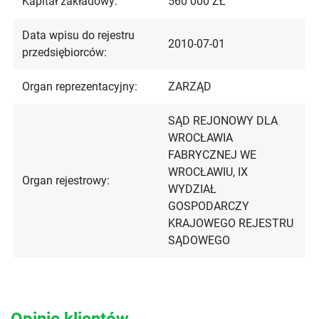
Kapitał zakładowy:
560 000 ZŁ
Data wpisu do rejestru
2010-07-01
przedsiębiorców:
Organ reprezentacyjny:
ZARZĄD
SĄD REJONOWY DLA
WROCŁAWIA
FABRYCZNEJ WE
WROCŁAWIU, IX
Organ rejestrowy:
WYDZIAŁ
GOSPODARCZY
KRAJOWEGO REJESTRU
SĄDOWEGO
Opinie klientów