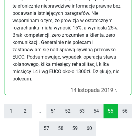
telefonicznie nieprawdziwe informacje prawne bez
podawania istniejących paragrafów. Nie
wspominam o tym, że prowizja w ostatecznym
rozrachunku miała wynosić 15%, a wyniosła 25%.
Brak kompetencji, zero zrozumienia klienta, zero
komunikacji. Generalnie nie polecam i
zastanawiam się nad sprawą cywilną przeciwko
EUCO. Podsumowując, wypadek, operacja stawu
kolanowego, kilka miesięcy rehabilitacji, kilka
miesięcy L4 i wg EUCO około 1300zł. Dziękuję, nie
polecam.
14 listopada 2019 r.
1
2
...
51
52
53
54
55
56
57
58
59
60