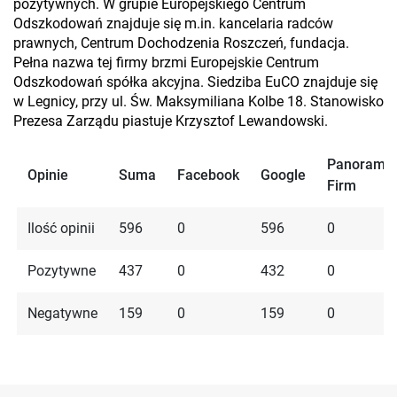
pozytywnych. W grupie Europejskiego Centrum
Odszkodowań znajduje się m.in. kancelaria radców
prawnych, Centrum Dochodzenia Roszczeń, fundacja.
Pełna nazwa tej firmy brzmi Europejskie Centrum
Odszkodowań spółka akcyjna. Siedziba EuCO znajduje się
w Legnicy, przy ul. Św. Maksymiliana Kolbe 18. Stanowisko
Prezesa Zarządu piastuje Krzysztof Lewandowski.
Panorama
Opinie
Suma
Facebook
Google
Firm
Ilość opinii
596
0
596
0
Pozytywne
437
0
432
0
Negatywne
159
0
159
0