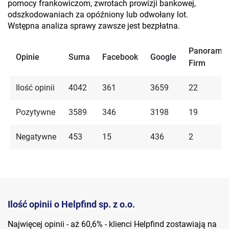
pomocy frankowiczom, zwrotach prowizji bankowej,
odszkodowaniach za opóźniony lub odwołany lot.
Wstępna analiza sprawy zawsze jest bezpłatna.
Panorama
Opinie
Suma
Facebook
Google
Firm
Ilość opinii
4042
361
3659
22
Pozytywne
3589
346
3198
19
Negatywne
453
15
436
2
Ilość opinii o Helpfind sp. z o.o.
Najwięcej opinii - aż 60,6% - klienci Helpfind zostawiają na