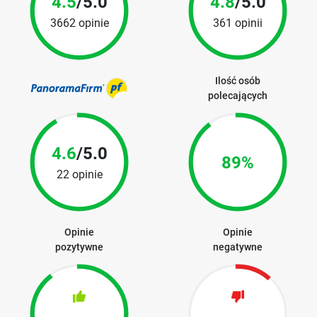
4.5
/5.0
4.8
/5.0
3662 opinie
361 opinii
Ilość osób
polecających
4.6
/5.0
89%
22 opinie
Opinie
Opinie
pozytywne
negatywne