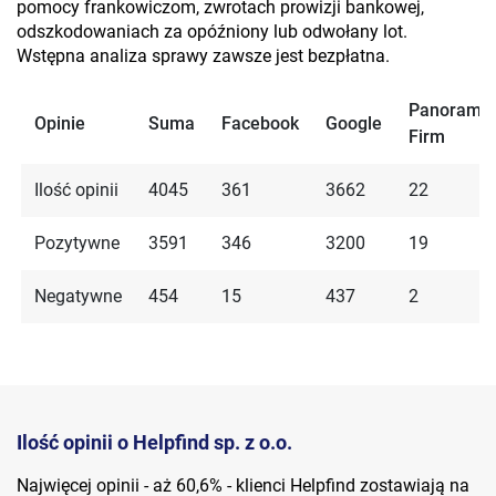
pomocy frankowiczom, zwrotach prowizji bankowej,
odszkodowaniach za opóźniony lub odwołany lot.
Wstępna analiza sprawy zawsze jest bezpłatna.
Panorama
Opinie
Suma
Facebook
Google
Firm
Ilość opinii
4045
361
3662
22
Pozytywne
3591
346
3200
19
Negatywne
454
15
437
2
Ilość opinii o Helpfind sp. z o.o.
Najwięcej opinii - aż 60,6% - klienci Helpfind zostawiają na