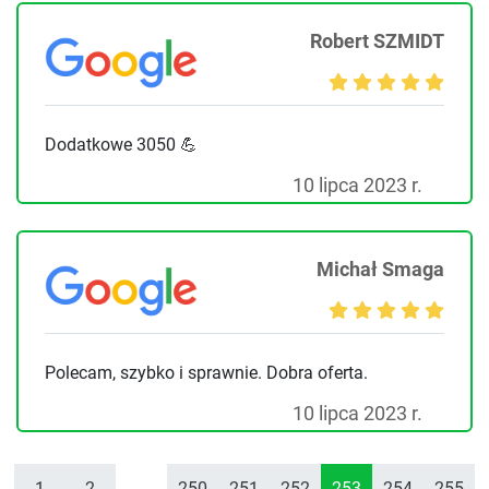
Robert SZMIDT
Dodatkowe 3050 💪
10 lipca 2023 r.
Michał Smaga
Polecam, szybko i sprawnie. Dobra oferta.
10 lipca 2023 r.
1
2
...
250
251
252
253
254
255