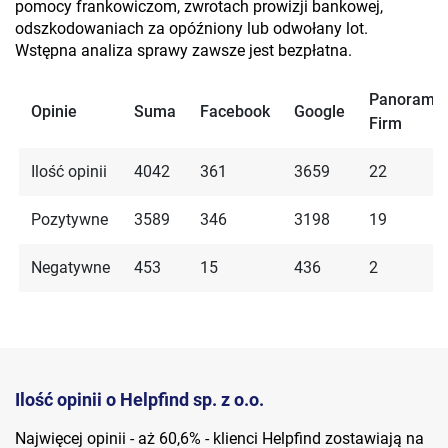
pomocy frankowiczom, zwrotach prowizji bankowej,
odszkodowaniach za opóźniony lub odwołany lot.
Wstępna analiza sprawy zawsze jest bezpłatna.
Panorama
Opinie
Suma
Facebook
Google
Firm
Ilość opinii
4042
361
3659
22
Pozytywne
3589
346
3198
19
Negatywne
453
15
436
2
Ilość opinii o Helpfind sp. z o.o.
Najwięcej opinii - aż 60,6% - klienci Helpfind zostawiają na