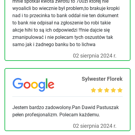
mnie spotkał kwota zwrotu to 700zl której nie
wyoalicli bo wiecznie był problem,to brakuje kropki
nad i to przecinka to bank oddał nie ten dokument
to bank nie odpisał na zgłoszenie bo robi takie
akcje hihi to są ich odpowiedzi !!!nie dajcie się
zmanipulować i nie polecam tych oszustów tak
samo jak i żadnego banku bo to lichwa
02 sierpnia 2024 r.
Sylwester Florek
Jestem bardzo zadowolony.Pan Dawid Pastuszak
pełen profesjonalizm. Polecam każdemu.
02 sierpnia 2024 r.