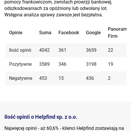
pomocy frankowiczom, zwrotach prowizji bankowej,
odszkodowaniach za opóźniony lub odwołany lot.
Wstępna analiza sprawy zawsze jest bezpłatna.
Panorama
Opinie
Suma
Facebook
Google
Firm
Ilość opinii
4042
361
3659
22
Pozytywne
3589
346
3198
19
Negatywne
453
15
436
2
Ilość opinii o Helpfind sp. z o.o.
Najwięcej opinii - aż 60,6% - klienci Helpfind zostawiają na