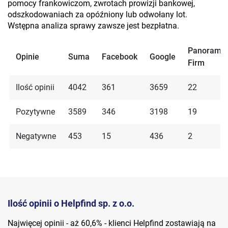
pomocy frankowiczom, zwrotach prowizji bankowej,
odszkodowaniach za opóźniony lub odwołany lot.
Wstępna analiza sprawy zawsze jest bezpłatna.
Panorama
Opinie
Suma
Facebook
Google
Firm
Ilość opinii
4042
361
3659
22
Pozytywne
3589
346
3198
19
Negatywne
453
15
436
2
Ilość opinii o Helpfind sp. z o.o.
Najwięcej opinii - aż 60,6% - klienci Helpfind zostawiają na