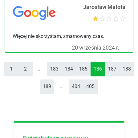
Jarosław Małota
Więcej nie skorzystam, zmarnowany czas.
20 września 2024 r.
1
2
...
183
184
185
186
187
188
189
...
404
405