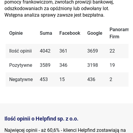
pomocy frankowiczom, zwrotach prowizji bankowej,
odszkodowaniach za opóźniony lub odwołany lot.
Wstępna analiza sprawy zawsze jest bezpłatna.
Panorama
Opinie
Suma
Facebook
Google
Firm
Ilość opinii
4042
361
3659
22
Pozytywne
3589
346
3198
19
Negatywne
453
15
436
2
Ilość opinii o Helpfind sp. z o.o.
Najwięcej opinii - aż 60,6% - klienci Helpfind zostawiają na