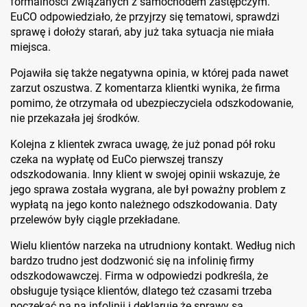
formalności związanych z samochodem zastępczym.
EuCO odpowiedziało, że przyjrzy się tematowi, sprawdzi
sprawę i dołoży starań, aby już taka sytuacja nie miała
miejsca.
Pojawiła się także negatywna opinia, w której pada nawet
zarzut oszustwa. Z komentarza klientki wynika, że firma
pomimo, że otrzymała od ubezpieczyciela odszkodowanie,
nie przekazała jej środków.
Kolejna z klientek zwraca uwagę, że już ponad pół roku
czeka na wypłatę od EuCo pierwszej transzy
odszkodowania. Inny klient w swojej opinii wskazuje, że
jego sprawa została wygrana, ale był poważny problem z
wypłatą na jego konto należnego odszkodowania. Daty
przelewów były ciągle przekładane.
Wielu klientów narzeka na utrudniony kontakt. Według nich
bardzo trudno jest dodzwonić się na infolinię firmy
odszkodowawczej. Firma w odpowiedzi podkreśla, że
obsługuje tysiące klientów, dlatego też czasami trzeba
poczekać na na infolinii i deklaruje że sprawy są