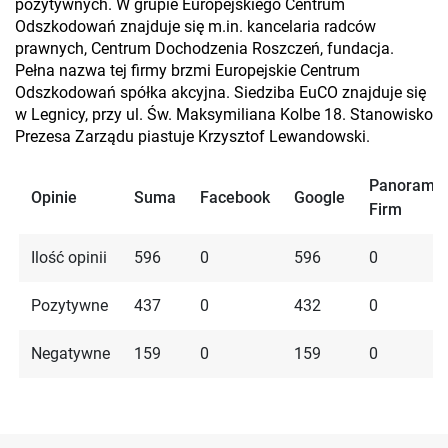
pozytywnych. W grupie Europejskiego Centrum
Odszkodowań znajduje się m.in. kancelaria radców
prawnych, Centrum Dochodzenia Roszczeń, fundacja.
Pełna nazwa tej firmy brzmi Europejskie Centrum
Odszkodowań spółka akcyjna. Siedziba EuCO znajduje się
w Legnicy, przy ul. Św. Maksymiliana Kolbe 18. Stanowisko
Prezesa Zarządu piastuje Krzysztof Lewandowski.
Panorama
Opinie
Suma
Facebook
Google
Firm
Ilość opinii
596
0
596
0
Pozytywne
437
0
432
0
Negatywne
159
0
159
0