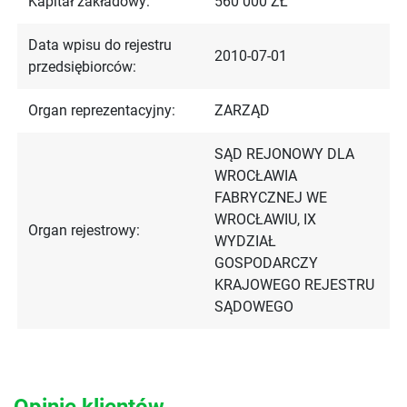
Kapitał zakładowy:
560 000 ZŁ
Data wpisu do rejestru
2010-07-01
przedsiębiorców:
Organ reprezentacyjny:
ZARZĄD
SĄD REJONOWY DLA
WROCŁAWIA
FABRYCZNEJ WE
WROCŁAWIU, IX
Organ rejestrowy:
WYDZIAŁ
GOSPODARCZY
KRAJOWEGO REJESTRU
SĄDOWEGO
Opinie klientów