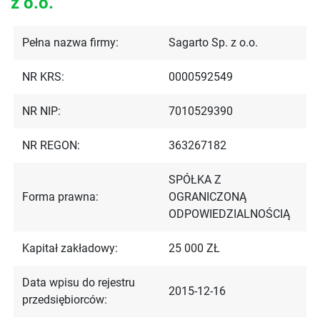
z o.o.
Pełna nazwa firmy:
Sagarto Sp. z o.o.
NR KRS:
0000592549
NR NIP:
7010529390
NR REGON:
363267182
SPÓŁKA Z
Forma prawna:
OGRANICZONĄ
ODPOWIEDZIALNOŚCIĄ
Kapitał zakładowy:
25 000 ZŁ
Data wpisu do rejestru
2015-12-16
przedsiębiorców: