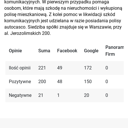
komunikacyjnych. W pierwszym przypadku pomaga
osobom, które mają szkodę na nieruchomości i wykupioną
polisę mieszkaniową. Z kolei pomoc w likwidacji szkód
komunikacyjnych jest udzielana w razie posiadania polisy
autocasco. Siedziba spółki znajduje się w Warszawie, przy
al. Jerozolimskich 200.
Panorama
Opinie
Suma
Facebook
Google
Firm
Ilość opinii
221
49
172
0
Pozytywne
200
48
150
0
Negatywne
21
1
20
0