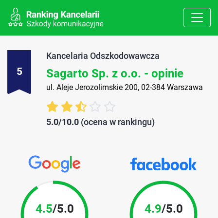
Kancelaria Odszkodowawcza
5
Sagarto Sp. z o.o. - opinie
ul. Aleje Jerozolimskie 200, 02-384 Warszawa
5.0/10.0
(ocena w rankingu)
4.5
/5.0
4.9
/5.0