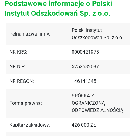
Podstawowe informacje o Polski
Instytut Odszkodowań Sp. z o.o.
Polski Instytut
Pełna nazwa firmy:
Odszkodowań Sp. z o.o.
NR KRS:
0000421975
NR NIP:
5252532087
NR REGON:
146141345
SPÓŁKA Z
Forma prawna:
OGRANICZONĄ
ODPOWIEDZIALNOŚCIĄ
Kapitał zakładowy:
426 000 ZŁ