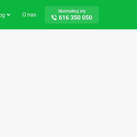
Skontaktuj się
O nas
log
616 350 050