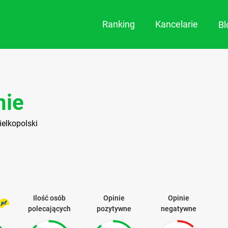
Ranking
Kancelarie
B
u
nie
ielkopolski
Ilość osób
Opinie
Opinie
polecających
pozytywne
negatywne