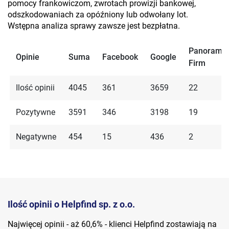
pomocy frankowiczom, zwrotach prowizji bankowej,
odszkodowaniach za opóźniony lub odwołany lot.
Wstępna analiza sprawy zawsze jest bezpłatna.
Panorama
Opinie
Suma
Facebook
Google
Firm
Ilość opinii
4045
361
3659
22
Pozytywne
3591
346
3198
19
Negatywne
454
15
436
2
Ilość opinii o Helpfind sp. z o.o.
Najwięcej opinii - aż 60,6% - klienci Helpfind zostawiają na