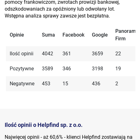
pomocy frankowiczom, zwrotach prowizji bankowej,
odszkodowaniach za opóźniony lub odwołany lot.
Wstępna analiza sprawy zawsze jest bezpłatna.
Panorama
Opinie
Suma
Facebook
Google
Firm
Ilość opinii
4042
361
3659
22
Pozytywne
3589
346
3198
19
Negatywne
453
15
436
2
Ilość opinii o Helpfind sp. z o.o.
Najwięcej opinii - aż 60,6% - klienci Helpfind zostawiają na