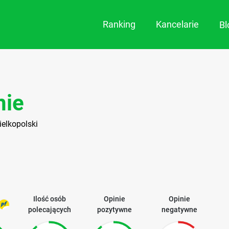
Ranking
Kancelarie
B
u
nie
ielkopolski
Ilość osób
Opinie
Opinie
polecających
pozytywne
negatywne