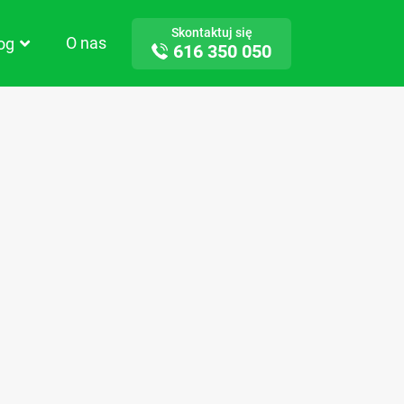
Skontaktuj się
O nas
log
616 350 050