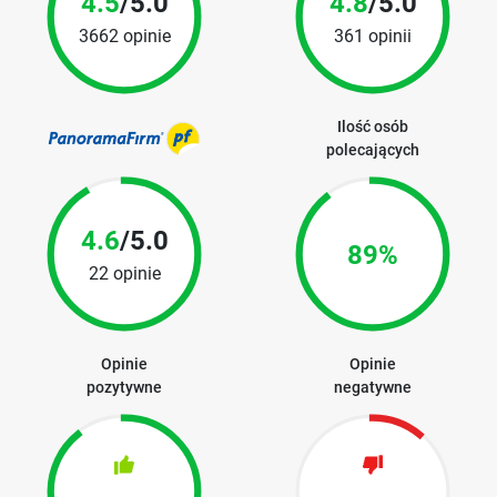
4.5
/5.0
4.8
/5.0
3662 opinie
361 opinii
Ilość osób
polecających
4.6
/5.0
89%
22 opinie
Opinie
Opinie
pozytywne
negatywne