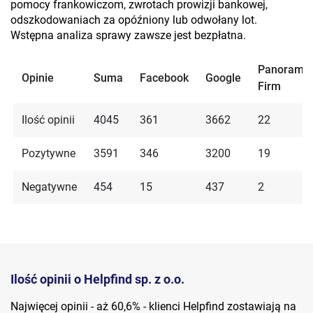
pomocy frankowiczom, zwrotach prowizji bankowej,
odszkodowaniach za opóźniony lub odwołany lot.
Wstępna analiza sprawy zawsze jest bezpłatna.
Panorama
Opinie
Suma
Facebook
Google
Firm
Ilość opinii
4045
361
3662
22
Pozytywne
3591
346
3200
19
Negatywne
454
15
437
2
Ilość opinii o Helpfind sp. z o.o.
Najwięcej opinii - aż 60,6% - klienci Helpfind zostawiają na