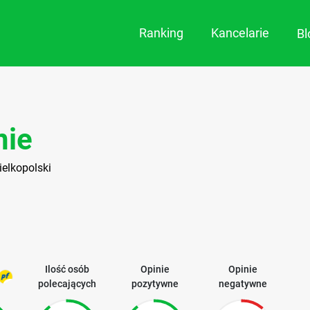
Ranking
Kancelarie
B
u
nie
ielkopolski
Ilość osób
Opinie
Opinie
polecających
pozytywne
negatywne