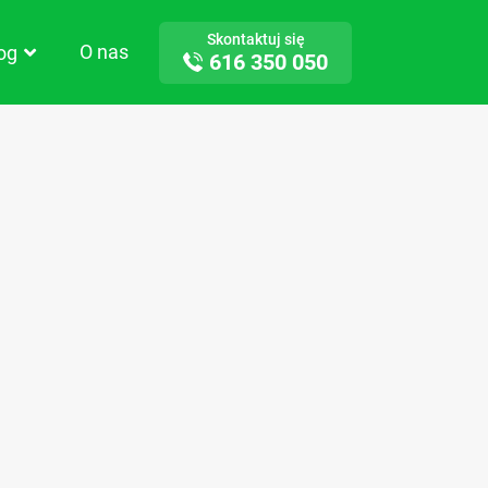
Skontaktuj się
O nas
log
616 350 050