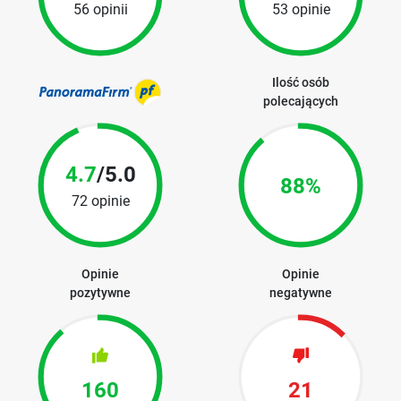
56 opinii
53 opinie
Ilość osób
polecających
4.7
/5.0
88%
72 opinie
Opinie
Opinie
pozytywne
negatywne
160
21