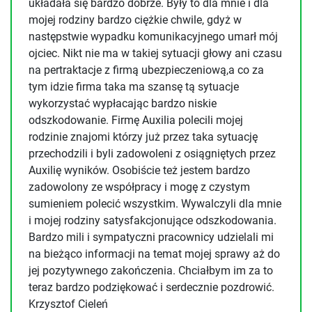
układała się bardzo dobrze. Były to dla mnie i dla
mojej rodziny bardzo ciężkie chwile, gdyż w
następstwie wypadku komunikacyjnego umarł mój
ojciec. Nikt nie ma w takiej sytuacji głowy ani czasu
na pertraktacje z firmą ubezpieczeniową,a co za
tym idzie firma taka ma szansę tą sytuacje
wykorzystać wypłacając bardzo niskie
odszkodowanie. Firmę Auxilia polecili mojej
rodzinie znajomi którzy już przez taka sytuację
przechodzili i byli zadowoleni z osiągniętych przez
Auxilię wyników. Osobiście też jestem bardzo
zadowolony ze współpracy i mogę z czystym
sumieniem polecić wszystkim. Wywalczyli dla mnie
i mojej rodziny satysfakcjonujące odszkodowania.
Bardzo mili i sympatyczni pracownicy udzielali mi
na bieżąco informacji na temat mojej sprawy aż do
jej pozytywnego zakończenia. Chciałbym im za to
teraz bardzo podziękować i serdecznie pozdrowić.
Krzysztof Cieleń