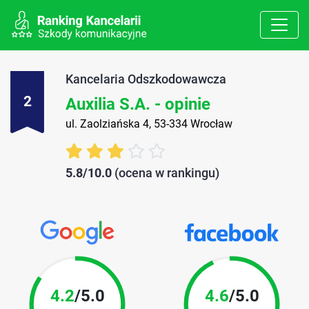
Kancelaria Odszkodowawcza
2
Auxilia S.A. - opinie
ul. Zaolziańska 4, 53-334 Wrocław
5.8/10.0
(ocena w rankingu)
4.2
/5.0
4.6
/5.0