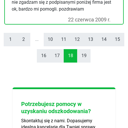
nie zgadzam się z podpisanymi poniżej firma jest
ok, bardzo mi pomogli. pozdrawiam
22 czerwca 2009 r.
1
2
...
10
11
12
13
14
15
16
17
18
19
Potrzebujesz pomocy w
uzyskaniu odszkodowania?
Skontaktuj się z nami. Dopasujemy
idealną kancelarię dla Twojej sprawy.