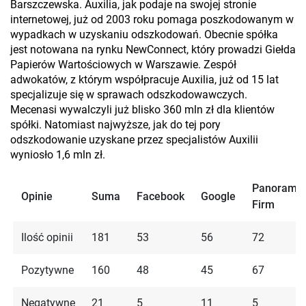
Barszczewska. Auxilia, jak podaje na swojej stronie
internetowej, już od 2003 roku pomaga poszkodowanym w
wypadkach w uzyskaniu odszkodowań. Obecnie spółka
jest notowana na rynku NewConnect, który prowadzi Giełda
Papierów Wartościowych w Warszawie. Zespół
adwokatów, z którym współpracuje Auxilia, już od 15 lat
specjalizuje się w sprawach odszkodowawczych.
Mecenasi wywalczyli już blisko 360 mln zł dla klientów
spółki. Natomiast najwyższe, jak do tej pory
odszkodowanie uzyskane przez specjalistów Auxilii
wyniosło 1,6 mln zł.
Panorama
Opinie
Suma
Facebook
Google
Firm
Ilość opinii
181
53
56
72
Pozytywne
160
48
45
67
Negatywne
21
5
11
5